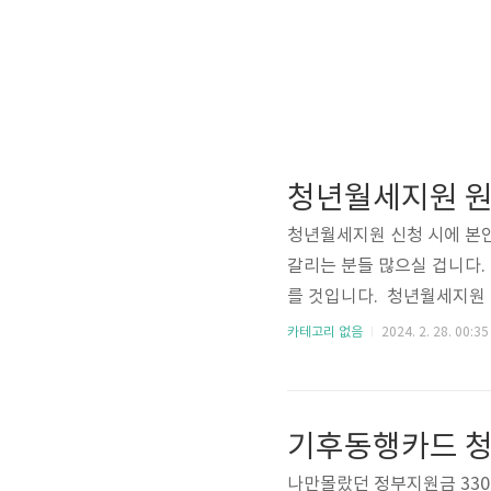
청년월세지원 원
청년월세지원 신청 시에 본
갈리는 분들 많으실 겁니다.
를 것입니다. 청년월세지원 신
상 출생연도 기준) ✅지원대
카테고리 없음
2024. 2. 28. 00:35
경우 다음에 해당되는 경우 
아래에서 조건 살펴보겠습니다
로 간주합니다. 만 30세 
기후동행카드 청
을 때 만30세는 1994년 2월.
나만몰랐던 정부지원금 330