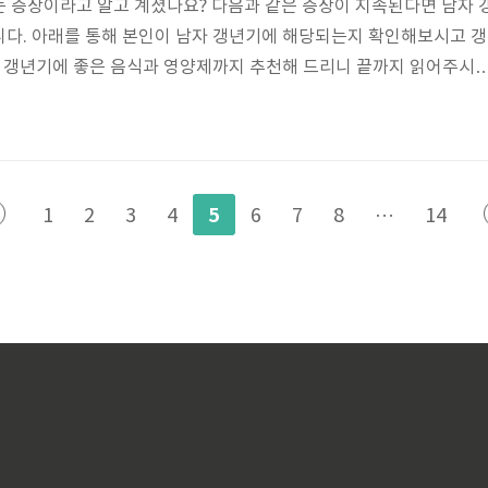
 증상이라고 알고 계셨나요? 다음과 같은 증상이 지속된다면 남자 
니다. 아래를 통해 본인이 남자 갱년기에 해당되는지 확인해보시고 갱
, 갱년기에 좋은 음식과 영양제까지 추천해 드리니 끝까지 읽어주시
자가진단 리스트 남자갱년기는 여자처럼 급격히 진행되지 않아 변화를
정신적 변화를 체감하더라도 스트레스나 노화로 가볍게 넘겨버리기도
본인이 몇 개나 해당되는지 알아보시길 바랍니다. 1️⃣ 성적 흥미가 감
 약해졌다. 3️⃣ 삶의 즐거움이 감소하였다. 4️⃣ 근력이나 지구력이 감
5
1
2
3
4
6
7
8
···
14
기분이 든다. ..