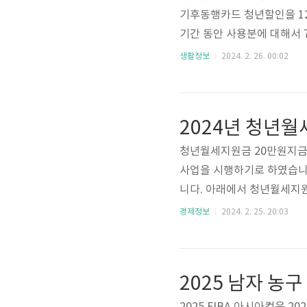
기후동행카드 청년할인을 12
기간 동안 사용분에 대해서 7
금 신청해야 합니다. 아래
생활정보
2024. 2. 26. 00:02
존 사용하던 카드를 그대로
카드 신청방법 구매처'기후동
는 무제한 대중교통 정기권입
2024년 청년월
부터 카드 구입이 가bongbon
청년월세지원금 20만원지금 
사업을 시행하기로 하였습니다
니다. 아래에서 청년월세지원
청년 10만 명 가까이 청년
경제정보
2024. 2. 25. 20:03
원 환급받기 1. 2024 청
요건: 만19세 ~ 34세 이하
능.→ 예) 생년월일 "05.12.
2025 남자 농