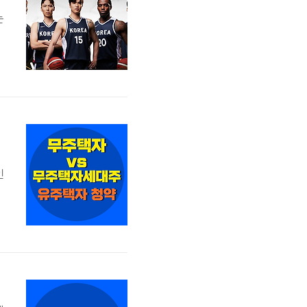
는
는
.
경
에
인
을