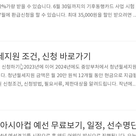
%가량 받을 수 있습니다. 6월 30일까지의 기후동행카드 사업 시험
월에 환급신청을 할 수 있습니다. 최대 35,000원을 할인 받으려면 
에서 기후동행카드 청년할인 신청방법에 대해 알려드리겠습니다. 기
 이용하면 되며 기후동행카드 신청, 구매방법은 아래 ▼▼▼ 기후동
행카드' 이름만 보면 날씨와 연관이 있나 싶지만 전국 최초로 시행
니다. 1월 27일에 기후동행카드 시범사업이 시작되며 앞서 1월 23
세지원 조건, 신청 바로가기
g2da.com..
신청하기👆2023년에 이어 2024년에도 중앙부처에서 청년월세지
. 청년월세지원 금액은 월 20만 원씩 12개월 동안 현금으로 지급
 신청조건, 신청방법, 필요서류, 제한대상을 알려드립니다. 작년에
월세지원을 받았는데 몰라서 못 받으면 본인만 손해입니다. 월세20
년월세지원 조건, 금액, 일정정리1. 청년월세지원 연령, 거주요건✅ 연령
 청년.→ 만19세~34세가 되는 해의 1월 1일부터 12월 31일까지 신청
01"인 청년은 "24.12.01"에 19세가 되어 2차 접수일 24.02.26 이후..
구 아시아컵 예선 무료보기, 일정, 선수명