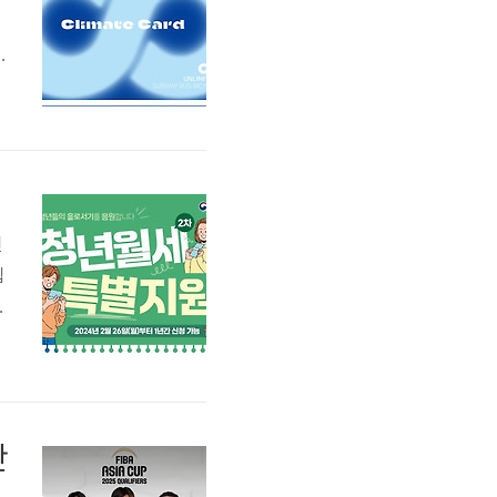
지
행
되
일
원
됩
만
만
가
단