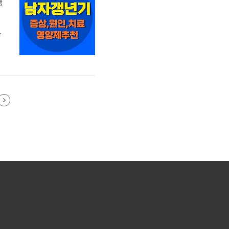
갱
길
소