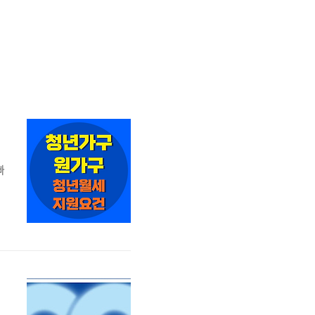
빠
는
.
구
했