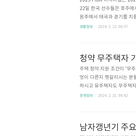
2025 FIBA 아시아컵은 
22일 한국 선수들은 호주에서
원주에서 태국과 경기를 치릅
이후 11월에 열리게 되는 
생활정보
2024. 2. 22. 00:37
우 쿠팡플레이를 무료로 이용
무료로 쿠팡플레이를 즐길 
컵 무료중계 1. FIBA 농구 
청약 무주택자 
서 경기 ..
주택 청약 지원 조건이 '무
엇이 다른지 헷갈리시는 분들
하시고 유주택자도 무주택자
살펴보시길 바랍니다. 무주택
경제정보
2024. 2. 21. 00:42
✅ 무주택자 세대주: 무주택
소유하고 있지 않은 사람. 
등록되어 있는 모든 구성원
남자갱년기 주요 
어라고 할 수 있습니다. 여기