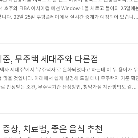
2024년 예선경기를 시작으로 홈 앤드 어웨이 방식으로 진행됩니다. 오
 호주와 FIBA 아시아컵 예선 Window-1을 치르고 돌아와 25일에
니다. 22일 25일 쿠팡플레이에서 실시간 중계가 예정되어 있습니다
예선전 2차 경기도 쿠팡플레이에서 볼 수 있습니다. 쿠팡 와우 회원인 
할 수 있습니다. 또한 회원이 아닌 경우 회원가입을 하면한 달 30일
수 있으니 가입하시고 무료로 경기 관람하시길 바랍니다. 농구 아시아
아시아컵 경기 일정 ✅ 2024년 2월 22일 16:30 호주 vs 한국 → 호주
기준, 무주택 세대주와 다른점
주택자 세대주'에서 '무주택자'로 완화되었다고 하는데 이 두 용어가 무
 많을 것입니다. 아래에서 쉽게 설명해 드릴 테니 무주택자 기준 확
로 인정받는 조건, 무주택기간 산정방법, 청약가점 계산방법도 같이
자 확인서 무료발급 1. 무주택자 세대주 vs 무주택자 용어 깔끔정리
자로 이루어진 세대 구성원이 기본 조건인 세대주 ✅ 무주택자: 주택
'무주택자 세대주'란 대표 격인 세대주뿐만 아니라 세대원으로 등본에
이 무주택자여야지 성립되는 용어입니다. 무주택자가 더 광범위한 용
증상, 치료법, 좋은 음식 추천
서 세대주는 세대를 대표..