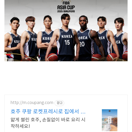
http://m.coupang.com
광고
호주 쿠팡 로켓프레시로 집에서 편
하게
얇게 썰린 호주, 손질없이 바로 요리 시
작하세요!