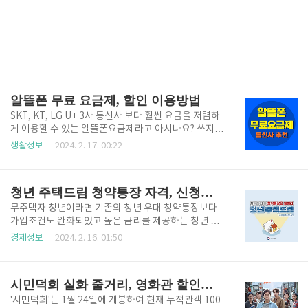
알뜰폰 무료 요금제, 할인 이용방법
SKT, KT, LG U+ 3사 통신사 보다 훨씬 요금을 저렴하
게 이용할 수 있는 알뜰폰요금제라고 아시나요? 쓰지도
않는 통신사 멤버십 혜택 필요 없고 실제 월 통신비 줄
생활정보
2024. 2. 17. 00:22
이고 싶으신 분들은 주목하시길 바랍니다. 월 통신비 무
료로 이용하는 방법도 있으니 본인에게 알맞은 알뜰폰
요금제 선택하시길 바랍니다. 알뜰폰 요금제 비교하러
청년 주택드림 청약통장 자격, 신청조건, 자주묻는질문
가기 1. 알뜰폰 무료요금 평생 쓰는 법 월 1만 원 미만의
요금제부터 신규가입 프로모션으로 통신비 0원의 혜택
무주택자 청년이라면 기존의 청년 우대 청약통장보다
을 주는 알뜰폰 통신사들이 많이 있습니다. 무료요금제
가입조건도 완화되었고 높은 금리를 제공하는 청년 주
는 알뜰폰 통신사들이 매월 프로모션을 통해 선보이고
택드림 청약통장에 가입해 보시길 바랍니다. 최대 4.
경제정보
2024. 2. 16. 01:50
있습니다. 매월 돈 안 내고 무료로 알뜰폰을 쓸 수 있는
5% 이율, 100만원의 높은 납입한도 등의 혜택을 제공
방법 알려드리겠습니다. ✅ 통신비 0원 무료 혜택기간
하며 나아가 청약의 기회까지 제공합니다. 2024년 2월
이 긴 요금제에 우선 가입한다.(보통 5 ~ 7개월 사이) →
중 출시가 임박했습니다. 얼른 신청하시길 바랍니다. 청
시민덕희 실화 줄거리, 영화관 할인정보
..
약통장 혜택확인 1. 청년 주택드림 청약통장 신청조건
구분 종전 청년 우대형 통장 청년 주택드림 청약통장 관
'시민덕희'는 1월 24일에 개봉하여 현재 누적관객 100