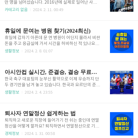
련법규, 관계부서 지원 대상 만19~34세이하 만 19 ~ 3
만 명을 넘어섰습니다. 2016년에 실제로 일어난 사건
4세이하 주택공급에 관한 규칙 국토교통부 주택기금과
을 모티브로 했다는데, 보이스피싱 피해자인 시민 김성
카테고리 없음
2024. 2. 11. 00:49
(044-201-3344) 소득 요건 연 3,600만원 이하 무주택
자 씨가 조직원의 제보를 바탕으로 총책을 검거하는 데
자 연 5,000만원 이하 무주택자 납입 한도 월 2 ~ 50만
에 일조했다는 굵직한 내용만 같고 나머지는 영화적 허
원 최대 월 2 ~ 100만원 최대 이자 혜택..
구입니다. 아래에 출연진과 줄거리 확인하시고 영화 예
휴일에 문여는 병원 찾기(2024최신)
매 할인혜택도 챙기셔서 즐거운 관람되시길 바랍니다.
'시민 덕희' 예매하러 가기 영화관별 영화할인 혜택 1. C
휴일에 갑자기 아픈데 문 연 병원이 어딘지 몰라서 비싼
GV 극장 영화 할인 혜택 SKT, LG U+, KT 통신사를 이
돈을 주고 응급실에 가서 시간을 허비하신 적 있나요?
용하는 고객들 대상으로 상시 할인혜택을 제공합니다.
응급실에 가도 정말 위급한 환자 아니면 치료받지 못하
생활정보
2024. 2. 8. 01:07
SKT, LG U+ 통신사의 경우 VIP, VVIP회원 대상으로
고 오랜시간 방치되기 일쑤입니다. 아래에서 전국 휴일
본인 무료관람+동반인 할인 혜택을 제공합니다. 일반
에 문 여는 병원 찾는 법 알려드리니 휴일에 아프더라도
등급에도 할인 혜택이 있으니 아래 사이트를 참고해 ..
걱정하지 마세요~ 공휴일 진료병원 바로찾기 우리집 근
아시안컵 실시간, 준결승, 결승 무료중계
처 응급실 찾기 1. 중앙응급의료센터(E-GEN)에서 병
원, 응급 찾기 '중앙응급의료센터(E-GEN)'에 접속하면
한국 축구 대표팀의 눈부신 활약으로 이제 우승까지 단
다음과 같은 화면이 보입니다. 주변에 위치한 병원, 약
두 경기만을 남겨 놓고 있습니다. 한국과 요르단의 준결
국 정보 뿐만 아니라 응급실, 민간구급차 등의 정보도
승전(4강전)은 오는 7일 수요일 오전 0시에 열립니다. 6
생활정보
2024. 2. 4. 23:55
손쉽게 조회해볼 수 있습니다. 우리는 '공휴일에 문여는
일 화요일에서 7일 수요일로 넘어가는 밤 12시에 경기
약국' 정보가 필요하기 때문에 '병원, 약국 찾기'를 바로
시작이니 날짜 헷갈리지 마시길 바랍니다! 준결승전 무
눌러 봅니다. 위와 같은 화면이 보이면 일반 탭으로 이
료중계 요르단과는 지난 조별예선에서 2-2 무승부로 경
퇴사자 연말정산 쉽게하는 법
동..
기를 마친 바 있습니다. 이번 준결승전에서 요르단과 다
시 맞붙게 되었는데 이번에는 한국 선수들이 이겨 결승
퇴직하고 새로운 직장에 들어가기 전 쉬는 중인데 연말
진출을 기대해 보겠습니다. 또 다른 준결승 진출국은 지
정산을 어떻게 할까요? 퇴직하면서 연말정산으로 기본
난 3일 일본과의 8강전에서 2-1 역전승을 거둔 이란입
공제만 받았는데 환급 더 받고 싶은데 어떻게 해야 할까
경제정보
2024. 1. 31. 00:58
니다. 우리 나라에게 다행인지는 모르겠으나 결승에서