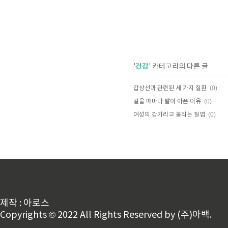
건강
'
' 카테고리의 다른 글
(0)
갑상선과 관련된 세 가지 질환
(0)
걸을 때마다 발이 아픈 이유
(0)
여성의 감기라고 불리는 질염
제작 : 아로스
Copyrights © 2022 All Rights Reserved by (주)아백.