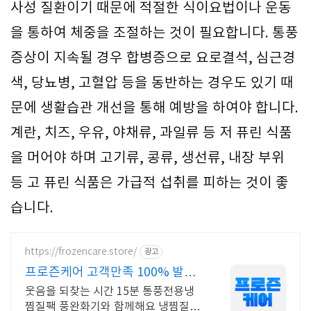
사성 질환이기 때문에 적절한 식이요법이나 운동
을 통하여 체중을 조절하는 것이 필요합니다. 통풍
증상이 지속될 경우 합병증으로 요로결석, 심근경
색, 당뇨병, 고혈압 등을 동반하는 경우도 있기 때
문에 생활습관 개선을 통해 예방을 하여야 합니다.
계란, 치즈, 우유, 야채류, 과일류 등 저 퓨린 식품
을 머어야 하며 고기류, 콩류, 생선류, 내장 부위
등 고 퓨린 식품은 가급적 섭취를 피하는 것이 좋
습니다.
https://frozencare.store/
광고
프로즌케어 고객만족 100% 발냉
찜질기
웃음을 되찾는 시간 15분 통풍전용냉
찜질팩 풍완화기와 함께해요 냉찜질은