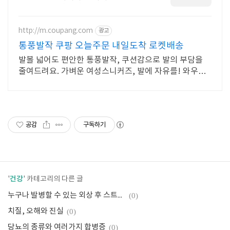
붓기,열감,통증완화에 탁월합니다
http://m.coupang.com
광고
통풍발작 쿠팡 오늘주문 내일도착 로켓배송
발볼 넓어도 편안한 통풍발작, 쿠션감으로 발의 부담을
줄여드려요. 가벼운 여성스니커즈, 발에 자유를! 와우회
원은 무료배송으로 만나보세요.
공감
구독하기
건강
'
' 카테고리의 다른 글
누구나 발병할 수 있는 외상 후 스트레스 장애
(0)
치질, 오해와 진실
(0)
당뇨의 종류와 여러가지 합병증
(0)