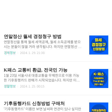
연말정산 월세 경정청구 방법
연말정산을 통해 월세 세액공제, 월세 소득공제를 받으
시는 분들이 많을 거라 생각됩니다. 하지만 연말정산 신
고, 납부 기한은 매년 3월 10일(공휴일인 경우 11일)까
경제정보
2024. 1. 29. 21:38
지인데 이때 신고를 못한 경우에는 세금을 돌려받지 못
하는 걸까요? 잘 몰라서, 까먹고 연말정산 기한을 놓쳤
더라도 손쉽게 세금을 환급받는 방법이 있습니다. 바로
K패스 교통비 환급, 전국민 가능
'경정청구' 제도인데 아래에서 쉽게 설명해드릴테니 늦
더라도 월세 세액 환급 꼭 챙기시길 바라겠습니다! 1. 월
1월 23일 서울시내 대중교통을 무제한으로 이용 가능
세 세액공제 경정청구란? 경정청구 제도는 세금을 납부
한 기후동행카드 판매가 시작되었습니다. 하지만 이용
해야하는 대상자가 세금을 더 납부했거나 공제받을 금
지역이 서울시내에 한정되었다는 점에서 경기권, 인천
생활정보
2024. 1. 25. 00:15
액이 있었는데 당시에 누락을 해서 못 돌려받았을 때 다
지역에서 서울로 출퇴근하는 사람들은 사실상 사용이
시 자료를 첨부하여 세금을 돌려받는 제도입니다. 연말
불가능한 반쪽짜리 교통권이라는 이야기가 많습니다.
정산 경정청구의 경우 연말정산 종료 후 3개월이 지난
이러한 불편을 해소하고자 경기권, 인천지역 더 나아가
기후동행카드 신청방법 구매처
후부터 가능하고 최..
전국적으로 대중교통비 부담을 대폭 완화해 주는 K-패
스 카드가 5월 출시예정입니다. 5월 전인 지금부터도
'기후동행카드' 이름만 보면 날씨와 연관이 있나 싶지만