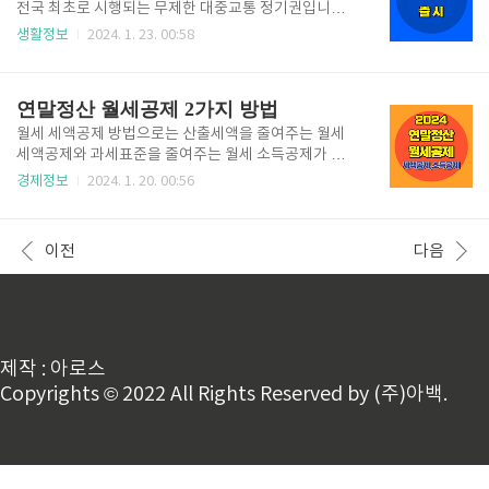
경기도민 할인이 가능하니 아래를 자세히 읽어봐 주시
전국 최초로 시행되는 무제한 대중교통 정기권입니다.
길 바랍니다. 1. K 패스 개요 K패스는 대중교통비 지출
1월 27일에 기후동행카드 시범사업이 시작되며 앞서 1
생활정보
2024. 1. 23. 00:58
액에 대해 정률(계층별 20%~53%) 환급 방식의 교통
월 23일부터 카드 구입이 가능해집니다. 대중교통으로
카드 입니다. 현재 출시되어 사용하고 있는 알뜰교통카
출퇴근하면서 교통비가 너무 많이 나왔던 분들 교통비
드는 이동거리 기준 환급 방식이라 이동거리 측정이 필
절감 가능하니 아래 천천히 읽어보시고 혜택 챙겨가시
연말정산 월세공제 2가지 방법
수였는데 이러한 불편함을 없앴다고..
길 바랍니다. 구입 방법에서부터 사용방법, 헷갈리는 내
용들까지 다 짚어드립니다. 1. 기후동행카드 개요 기후
월세 세액공제 방법으로는 산출세액을 줄여주는 월세
동행카드는 1회 충전으로 최대 30일간 지하철, 버스,
세액공제와 과세표준을 줄여주는 월세 소득공제가 있
따릉이까지 무제한으로 이용할 수 있는 대중교통 통합
습니다. 두 가지는 중복적용이 안되니 본인의 총 급여액
경제정보
2024. 1. 20. 00:56
정기권입니다. 횟수가 정해져 있는 기존의 교통정기권
을 기준으로 소득공제, 세액공제 조건을 따져서 더 유리
의 불편함을 없애고 저렴한 가격에 무제한으로 이용할
한 방법으로 신청하시길 바랍니다. 1. 월세 세액공제 월
수 있어 편의성을 높였습니다. 2. 기후동행카드 종류와
세 세액공제는 월세 소득공제보다 적용조건이 까다롭
이전
다음
가격 ● 서울지역 지하철..
지만 조건에 맞고 해당되는 급여소득자라면 월세 소득
공제보다 유리할 수 있습니다. 월세 세액공제 적용 조
건, 필요서류, 공제한도 등을 알아보겠습니다. 1. 연말
정산 월세 세액공제 필요서류 ● 주민등록표등본 ● 임대
차계약증서 사본 ● 월세 계좌이체 영수증 및 무통장입
금증 등 월세납부를 증빙할 수 있는 서류 월세 세액공제
제작 : 아로스
는 홈택스를 통해서 신청하는 것이 아니고 위의 필요서
Copyrights © 2022 All Rights Reserved by (주)아백.
류를 준비하여 회사에 제출하면 됩니..