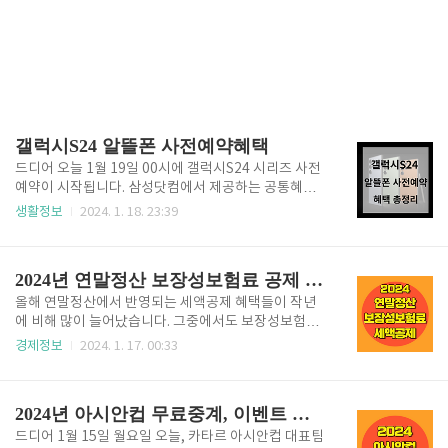
갤럭시S24 알뜰폰 사전예약혜택
드디어 오늘 1월 19일 00시에 갤럭시S24 시리즈 사전
예약이 시작됩니다. 삼성닷컴에서 제공하는 공통혜택
은 기본이고 SKT, KT, LG U플러스 3사에서 제공하는
생활정보
2024. 1. 18. 23:39
다양한 혜택들이 있으니 관심 있는 분들은 사전예약 기
간에 늦지 말고 신청하시길 바랍니다. 주요 3사 통신사
외에 알뜰폰을 사용하는 고객들도 갤럭시S24 사전예약
2024년 연말정산 보장성보험료 공제 방법
혜택을 누릴 수 있습니다. 주요 알뜰폰 통신사의 혜택을
아래에서 소개하니 사전예약 혜택도 챙기고 요금도 절
올해 연말정산에서 반영되는 세액공제 혜택들이 작년
약하시길 바랍니다~! 갤럭시S24 사전예약 기간은 1월
에 비해 많이 늘어났습니다. 그중에서도 보장성보험료
19일~1월 25일까지이며 1월 26일~1월 31일까지 사
세액공제는 최대 15%가 가능하니 엄청난 절세혜택이
경제정보
2024. 1. 17. 00:33
전 개통이 진행됩니다. 갤럭시S24 시리즈를 자급제폰
되겠습니다. 아래에서 연말정산 보장성보험료 세액공
으로 구매하여 알뜰폰 통신사에서 개통하였을 때 다음
제 꿀팁에 대해 설명되어있으니 읽어보시고 세금 환급
의 여러 혜택을 제공합니다. 여기서 자급제폰이란 통신
의 기회를 잡아보시기 바랍니다. 보험료 환급세액공제
2024년 아시안컵 무료중계, 이벤트 정리
사나 대리점을..
계산 1. 보장성 보험이란? 보장성 보험은 "만약에"를 대
비하는 보험입니다. 보장성보험 종류로는 실손의료비
드디어 1월 15일 월요일 오늘, 카타르 아시안컵 대표팀