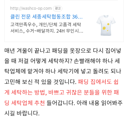
http://washco-op.com
광고
클린 전문 세종세탁협동조합 365
일 24시간 운영!
고객만족우수, 개인/단체 고품격 세탁
서비스, 수거~배달까지. 24H 무인시스
템.
매년 겨울이 끝나고 패딩을 옷장으로 다시 집어넣
을 때 저걸 어떻게 세탁하지? 손빨래해야 하나 세
탁업체에 맡겨야 하나 세탁기에 넣고 돌려도 되나
고민해 보신 적 있을 것입니다.
패딩 집에서도 쉽
게 세탁하는 방법, 바쁘고 귀찮은 분들을 위한 패
딩 세탁업체 추천
들어갑니다. 아래 내용 읽어봐주
시길 바랍니다.