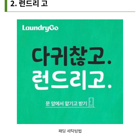
2. 런드리 고
패딩 세탁방법