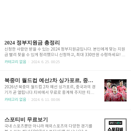
2024 정부지원금 총정리
신청한 사람만 받을 수 있는 2024 정부지원금입니다. 본인에게 맞는 지원
금 빨리 찾을 수 있게 정리했으니 신청하고, 최대 330만원 수령하세요! 청
년을 위한▶청년 문화예술패스 ▶️ 청년주택드림통장 ▶️ 청년 월세 지원24
카테고리 없음
2024. 6. 25. 00:25
0만원 ▶️ 구직촉진수당▶️ 일자리채움 청년 지원금▶️ 주거급여 군인을 위
한▶️ 장병내일준비적금 노인을 위한▶️ 노인장기요양등급 신청▶️ 가족요양
보호사 급여계산▶️ 요양보호사 기출문제 무료다운 경기도민▶️ 경기형 가
북중미 월드컵 예선2차 싱가포르, 중국전 무료보기
족돌봄 수당▶️ 경기도 휴가비 지원금▶️ 경기도 예술인 지원금 경기도민 청
2026년 북중미 월드컵 2차 예선 싱가포르, 중국과의 경
년을 위한▶️ 경기도 청년 복지포인트▶️ 경기도 청년면접수당▶️ 더 경기패
기가 곧 열립니다.티비에서 무료로 중계해 주지만 티비
스▶️ 경기도 청년기본소득▶️ 경기도 청년노동자 통장 서울시민▶️ 서울시
로 볼 수 없는 분들을 위해 PC나 핸드폰으로 로그인 없
조부모 돌봄수당▶️ 서울시 출산지원금, 무주택 가..
카테고리 없음
2024. 6. 11. 00:06
이 무료로 볼 수 있는 방법을 소개합니다. 목차 1. 2026
북중미 월드컵 예선전 무료중계 ✅ 일정: 6월 6일(목)
오후9시/ 싱가포르 vs 대한민국✅ 장소: 싱가포르 원정
스포티비 무료보기
경기✅ 중계: SBS, MBC, 쿠팡플레이 ✅ 일정: 6월 11일
(화) 오후8시/ 대한민국 vs 중국✅ 장소: 서울 상암월드
국내 스포츠뿐만 아니라 해외스포츠의 다양한 경기를