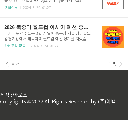
컵경기장✅ 중계: TV조선, 쿠팡플레이 1. 쿠팡플레이 실
볼 수 있는 채널 SPOTV(스포티비)를 아시나요? 손흥민
시간 무료보기 쿠팡플레이 무료시청👆 쿠팡플레이의
선수가 경기하는 프리미어리그, 이정후 선수가 경기하
생활정보
2024. 3. 26. 01:27
경우 쿠팡와우 회원이라면 로그인 후 월드컵 예선전 무
는 메이저리그 등 코리안리거들의 경기를 시청할 수 있
료시청이 가능합니다.쿠팡와우 회원이 아니라면 최초
습니다. 아래에 스포티비 무료로 시청할 수 있는 방법
회원 가입 시 30일 무료 체험..
알려드리니 맘껏 즐겨보시길 바랍니다. 스포티비 무료
2026 북중미 월드컵 아시아 예선 중계일정 무료보기
보기👆 1. 스포티비 무료시청 방법1. 네이버플러스 멤
버십 이용네이버쇼핑을 즐겨하는 분이라면 네이버플러
국가대표 선수들은 3월 21일에 홈구장 서울 상암월드
스멤버십에 대해서 들어보셨을 것입니다. 한 달에 4,90
컵경기장에서 태국과의 월드컵 예선 경기를 치렀습니
0원 1년에 46,800원(한 달 3,900원)으로 쇼핑 추가적
다. 오는 3월 26일에는 태국에서 원정 예선전을 치릅니
카테고리 없음
2024. 3. 24. 01:27
립, 콘텐츠를 무료로 이용할 수 있습니다. 여기에 스포
다. 2026 북중미 월드컵 예선 경기 계속 있어서 헷갈렸
티비를 모바일, PC, 스마트 TV로 이용할 수 있는 스포
죠? 아래에서 예선경기 일정, 무료중계, 2026 북중미
티비 나우 무료이용권도 포함되어 있습니다. 아래를 통
월드컵 관련 정보 알려 드리겠습니다. 1. 2026 북중미
이전
다음
해 빠..
월드컵 아시아 예선 중계일정 예선 태국전 무료보기👆
✅ 경기일정: 2024. 03. 26 오후 9시 30분 ✅ 장소: 태국
방콕 라자망갈라 스타디움 원정경기 ✅ TV 중계정보: M
BC, SBS, 쿠팡플레이 9시부터 중계 2026 북중미 월드
컵 예선전은 경기마다 중계권을 다르게 가져가는데 이
번 예선 2차 태국과의 원정경기는 공중파에서 MBC, K
제작 : 아로스
BS가 중계합니다. TV시청 이외의 방..
Copyrights © 2022 All Rights Reserved by (주)아백.