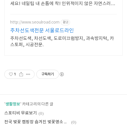
세요! 네일팁 내 손톱에 착! 인위적이지 않은 자연스러운
아름다움을 완성하세요.
http://www.seoulroad.com
광고
주차선도색전문 서울로드라인
주차선도색, 차선도색, 도로미끄럼방지, 과속방지턱, 카
스토퍼, 시공전문.
1
구독하기
생활정보
'
' 카테고리의 다른 글
스포티비 무료보기
(0)
전국 벚꽃 캠핑장 숨겨진 벚꽃명소 추천
(0)