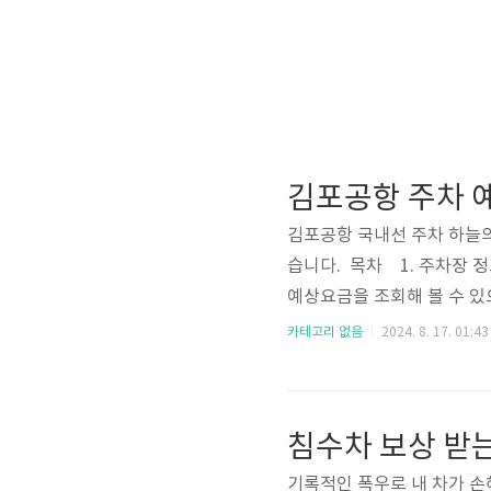
김포공항 주차 
김포공항 국내선 주차 하늘
습니다. 목차 1. 주차장 
예상요금을 조회해 볼 수 있으
차장, 제2 주차장, 국제선 주차
카테고리 없음
2024. 8. 17. 01:43
휴일: 30,000원 (소형
인을 받아야 합니다.여행 
로 이동▼다자녀 할인등록👆 
침수차 보상 받
00원/ ..
기록적인 폭우로 내 차가 손