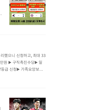
팡
길
행
정리했으니 신청하고, 최대 33
만원 ▶️ 구직촉진수당▶️ 일
양등급 신청▶️ 가족요양보호
 지원금▶️ 경기도 예술인 지
경기도 청년기본소득▶️ 경기
해