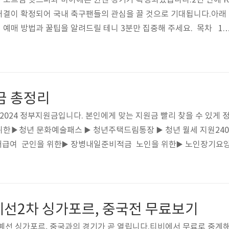
 토트넘 핫스퍼와 바이에른 뮌헨 경기가 확정되었습니다.2년 만에 K
대결이 확정되어 국내 축구팬들의 관심을 끌 것으로 기대됩니다.아래
예매 방법과 꿀팁을 알려드릴 테니 3분만 집중해 주세요. 목차 1.
. 쿠팡와우회원 가입하기 이번 2024 쿠팡플레이시리즈 예매는 쿠
다.따라서 예매 오픈 전에 미리 쿠팡 와우회원 가입을 해두시길 바랍
것이라면 30일간 무료 이용이 가능하니 이 혜택을 적극 활용해 보시
쿠팡와우회원 가입 안드로이드용 앱 다운👆 쿠팡플레이앱 접속 > 실
금 총정리
 > 쿠팡 앱 연결 ..
2024 정부지원금입니다. 본인에게 맞는 지원금 빨리 찾을 수 있게 
한▶청년 문화예술패스 ▶️ 청년주택드림통장 ▶️ 청년 월세 지원240
거급여 군인을 위한▶️ 장병내일준비적금 노인을 위한▶️ 노인장기요
기출문제 무료다운 경기도민▶️ 경기형 가족돌봄 수당▶️ 경기도 휴가비
️ 경기도 청년 복지포인트▶️ 경기도 청년면접수당▶️ 더 경기패스▶️ 
️ 서울시 조부모 돌봄수당▶️ 서울시 출산지원금, 무주택 가..
예선2차 싱가포르, 중국전 무료보기
차 예선 싱가포르, 중국과의 경기가 곧 열립니다.티비에서 무료로 중계