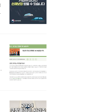
입
재
차
출
▼
냅
하