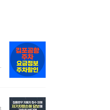
주
승
0
으