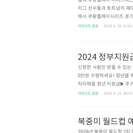
올해 쿠팡플레이 시리즈에는
리그 선수들과 토트넘의 재
에서 쿠팡플레이시리즈 경기 
쿠팡플레이시리즈 예매방법 1
카테고리 없음
2024. 6. 26. 01:02
와우회원만 예매가 가능합니
니다.처음 쿠팡을 가입하는 
바랍니다. ✅ 안드로이드폰 
2024 정부지원
후 [와우 멤버십 시작하기] 선택
신청한 사람만 받을 수 있는 
0만원 수령하세요! 청년을 위
자리채움 청년 지원금▶️ 주
사 급여계산▶️ 요양보호사 
카테고리 없음
2024. 6. 25. 00:25
원금 경기도민 청년을 위한▶
도 청년노동자 통장 서울시민▶
북중미 월드컵 
2026년 북중미 월드컵 2