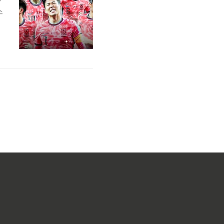
소
)
인
료