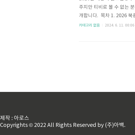
주지만 티비로 볼 수 없는 
개합니다. 목차 1. 2026 
르 vs 대한민국✅ 장소: 싱가
카테고리 없음
2024. 6. 11. 00:06
오후8시/ 대한민국 vs 중국
플레이 실시간 무료보기 쿠
후 월드컵 예선전 무료시청이
체험..
제작 : 아로스
Copyrights © 2022 All Rights Reserved by (주)아백.