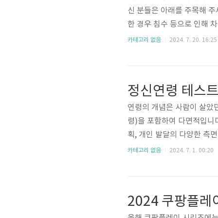
신 분들은 아래를 주목해 주
한 경우 침수 등으로 인해 
된 차량가액을 한도로 지급됩
카테고리 없음
2024. 7. 20. 16:25
장에 주차 중 침수 사고를 
을 지나던 중 물에 휩쓸려 
자기 차량손해 담보 중 "차
정신연령 테스트
입통제구역 통행 등 본인 귀
연령의 개념은 사람이 살았던
령)을 포함하여 다면적입니다
획, 개인 발달의 다양한 측
차이점, 정신 연령 테스트의
카테고리 없음
2024. 7. 1. 00:20
정신연령 테스트👆 정신연령의
정신 연령은 특정 연령의 평
니다.이는 개인의 지적 능력
2024 쿠팡플레
게 진행되는 생활연령과 달리