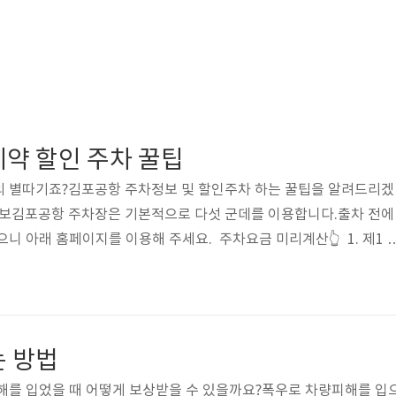
예약 할인 주차 꿀팁
의 별따기죠?김포공항 주차정보 및 할인주차 하는 꿀팁을 알려드리겠
정보김포공항 주차장은 기본적으로 다섯 군데를 이용합니다.출차 전에
니 아래 홈페이지를 이용해 주세요. 주차요금 미리계산👆 1. 제1 
빌딩 ✅ 운영시간: 24시간✅ 1일 요금: 월~목 20,000원 / 금~일, 공
기준) ✅ 요금할인정보 다자녀 가정 주차할인의 경우 미리 홈페이지에서 
전에 미리 등록해두시길 바랍니다. ▼아래를 누르면 할인등록 홈페이지
2. 국제선 지하주차장 ✅ 운영시간: 24시간✅ 기본요금: 월~목: 18,
는 방법
해를 입었을 때 어떻게 보상받을 수 있을까요?폭우로 차량피해를 입